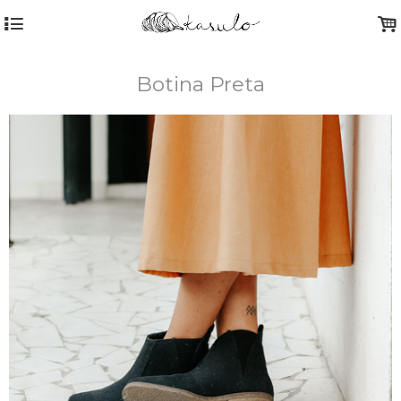
4
.
Botina Preta