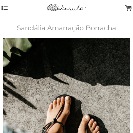
4
.
Sandália Amarração Borracha