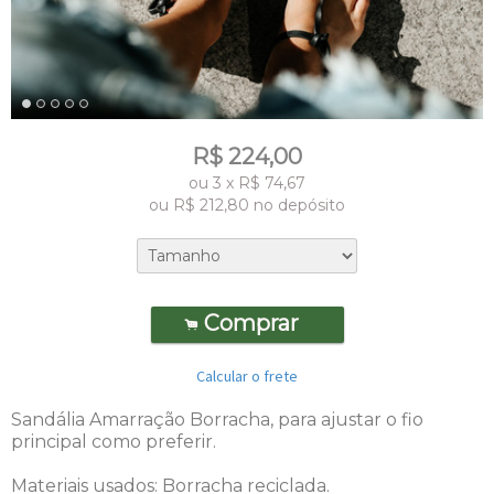
R$
224,00
ou
3
x
R$
74,67
ou R$
212,80
no depósito
Comprar
.
Calcular o frete
Sandália Amarração Borracha, para ajustar o fio
principal como preferir.
Materiais usados:
Borracha reciclada.