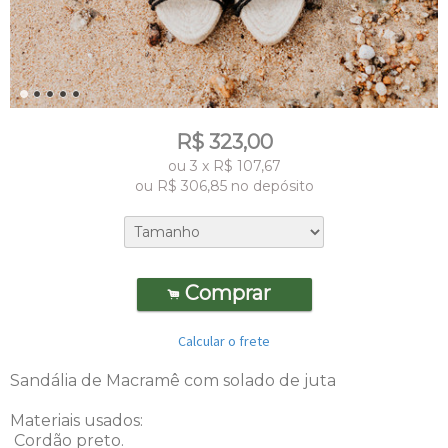
R$
323,00
ou
3
x
R$
107,67
ou R$
306,85
no depósito
Comprar
.
Calcular o frete
Sandália de Macramê com solado de juta
Materiais usados:
Cordão preto.