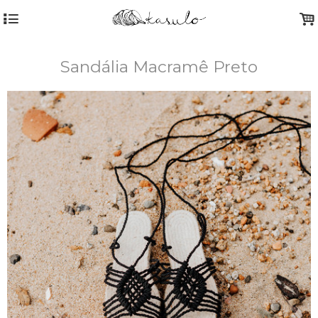
4
.
Sandália Macramê Preto