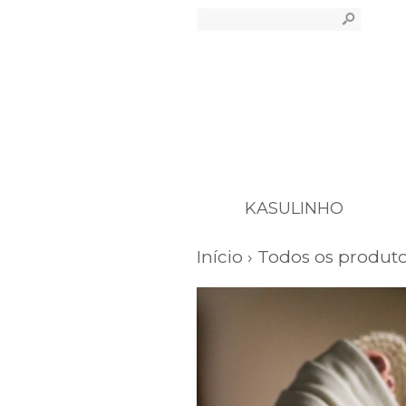
s
KASULINHO
Início
›
Todos os produt