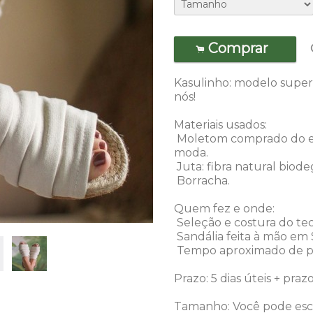
Comprar
.
Kasulinho: modelo super
nós!
Materiais usados:
Moletom comprado do ex
moda.
Juta: fibra natural biode
Borracha.
Quem fez e onde:
Seleção e costura do teci
Sandália feita à mão em 
Tempo aproximado de pr
Prazo: 5 dias úteis + praz
Tamanho: Você pode esc