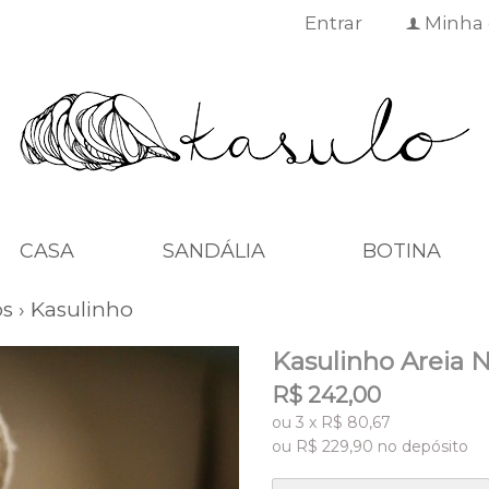
Entrar
Minha 
f
CASA
SANDÁLIA
BOTINA
os
›
Kasulinho
Kasulinho Areia N
R$
242,00
ou
3
x
R$
80,67
ou R$
229,90
no depósito