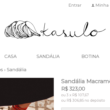
Entrar
Minha 
f
CASA
SANDÁLIA
BOTINA
os
›
Sandália
Sandália Macram
R$
323,00
ou
3
x
R$
107,67
ou R$
306,85
no depósito