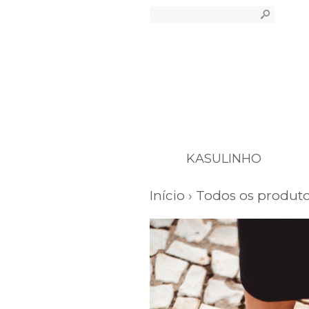
s
KASULINHO
Início
›
Todos os produt