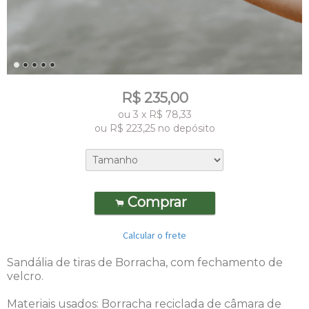
R$
235,00
ou
3
x
R$
78,33
ou R$
223,25
no depósito
Comprar
.
Calcular o frete
Sandália de tiras de Borracha, com fechamento de
velcro.
Materiais usados:
Borracha reciclada de câmara de