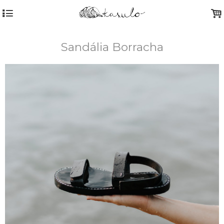
4
.
Sandália Borracha